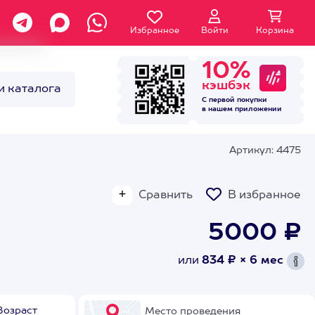
Избранное
Войти
Корзина
10%
кэшбэк
и каталога
С первой покупки
в нашем
приложении
Артикул: 4475
Сравнить
В избранное
5000 ₽
или
834 ₽ × 6 мес
Возраст
Место проведения