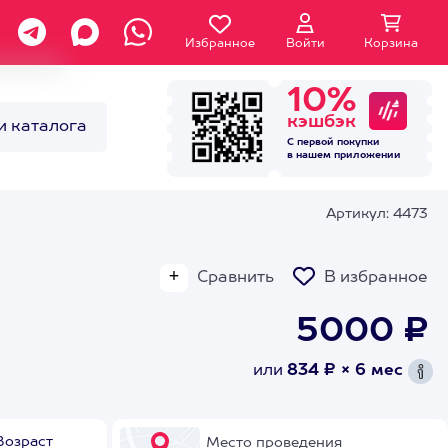
Избранное
Войти
Корзина
10%
кэшбэк
и каталога
С первой покупки
в нашем
приложении
Артикул: 4473
Сравнить
В избранное
5000 ₽
или
834 ₽ × 6 мес
Возраст
Место проведения