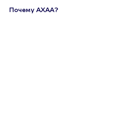
Почему АХАА?
Один
сертификат
на любое
развлечение