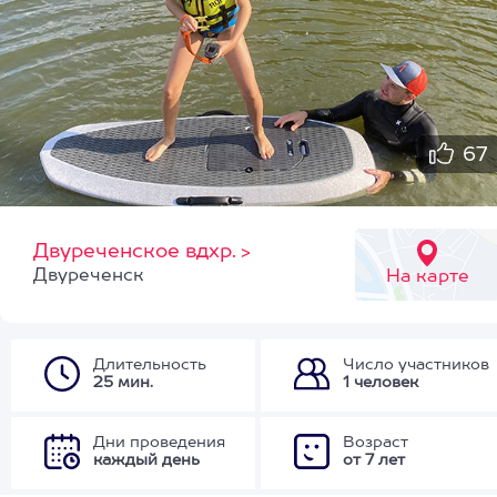
67
Двуреченское вдхр.
>
Двуреченск
На карте
Длительность
Число участников
25 мин.
1 человек
Дни проведения
Возраст
каждый день
от 7 лет