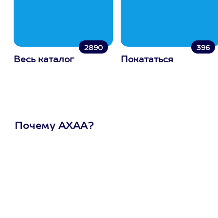
2890
396
Весь каталог
Покататься
Почему АХАА?
Один
сертификат
на любое
развлечение