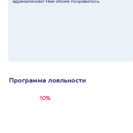
адреналиново! Нам обоим понравилось.
Программа лояльности
10%
Получи
кэшбэк за
первую покупку в
приложении