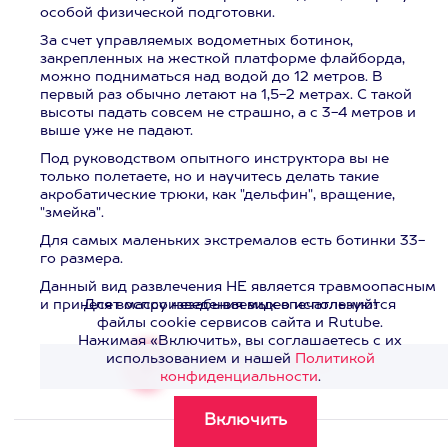
особой физической подготовки.
За счет управляемых водометных ботинок,
закрепленных на жесткой платформе флайборда,
можно подниматься над водой до 12 метров. В
первый раз обычно летают на 1,5-2 метрах. С такой
высоты падать совсем не страшно, а с 3-4 метров и
выше уже не падают.
Под руководством опытного инструктора вы не
только полетаете, но и научитесь делать такие
акробатические трюки, как "дельфин", вращение,
"змейка".
Для самых маленьких экстремалов есть ботинки 33-
го размера.
Данный вид развлечения НЕ является травмоопасным
и принесет массу незабываемых впечатлений!
Для воспроизведения видео используются
файлы cookie сервисов сайта и Rutube.
Нажимая «Включить», вы соглашаетесь с их
использованием и нашей
Политикой
Смотреть видео
>
конфиденциальности
.