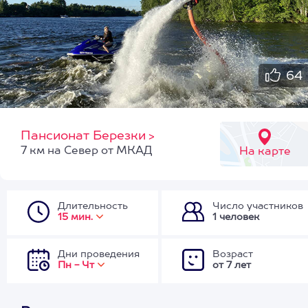
64
Пансионат Березки
>
7 км на Север от МКАД
На карте
Длительность
Число участников
15 мин.
1 человек
Дни проведения
Возраст
Пн - Чт
от 7 лет