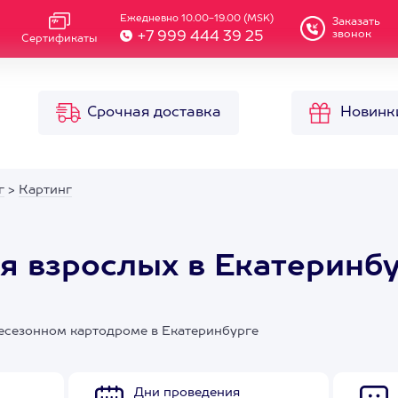
Ежедневно 10.00-19.00 (MSK)
Заказать
звонок
+7 999 444 39 25
Сертификаты
Срочная доставка
Новинк
г
>
Картинг
ля взрослых в Екатеринб
сесезонном картодроме в Екатеринбурге
Дни проведения