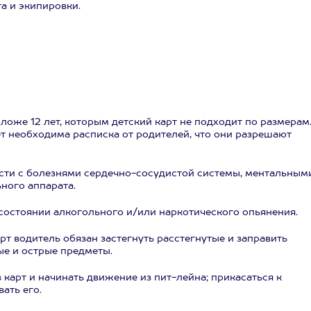
а и экипировки.
оложе 12 лет, которым детский карт не подходит по размерам
ет необходима расписка от родителей, что они разрешают
сти с болезнями сердечно-сосудистой системы, ментальным
ного аппарата.
состоянии алкогольного и/или наркотического опьянения.
рт водитель обязан застегнуть расстегнутые и заправить
ые и острые предметы.
 карт и начинать движение из пит-лейна; прикасаться к
ать его.