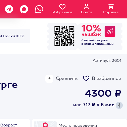
Избранное
Войти
Корзина
10%
кэшбэк
и каталога
С первой покупки
в нашем
приложении
Артикул: 2601
Сравнить
В избранное
урге
4300 ₽
или
717 ₽ × 6 мес
Возраст
Место проведения