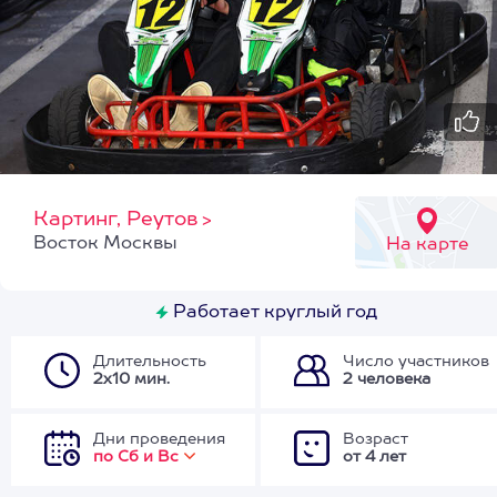
Картинг, Реутов
>
Восток Москвы
На карте
Работает круглый год
Длительность
Число участников
2х10 мин.
2 человека
Дни проведения
Возраст
по Сб и Вс
от 4 лет