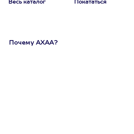
Весь каталог
Покататься
Почему АХАА?
Один
сертификат
на любое
развлечение