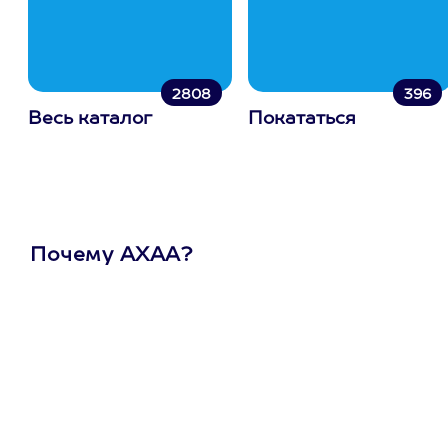
2808
396
Весь каталог
Покататься
Почему АХАА?
Один
сертификат
на любое
развлечение