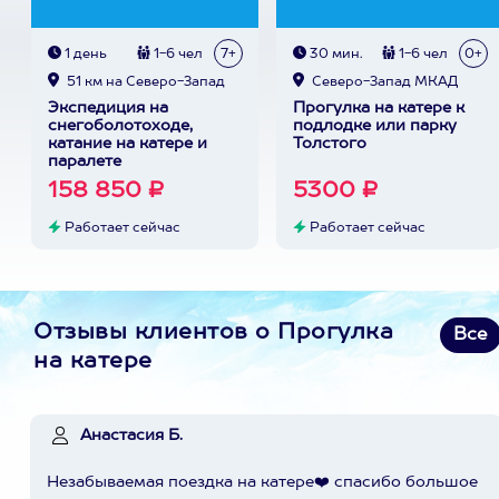
1 день
1-6 чел
7+
30 мин.
1-6 чел
0+
51 км на Северо-Запад
Северо-Запад МКАД
Экспедиция на
Прогулка на катере к
снегоболотоходе,
подлодке или парку
катание на катере и
Толстого
паралете
158 850 ₽
5300 ₽
Работает сейчас
Работает сейчас
Отзывы клиентов о Прогулка
Все
на катере
Анастасия Б.
Незабываемая поездка на катере❤️ спасибо большое