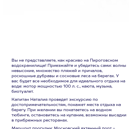
Вы не представляете, как красиво на Пироговском
водохранилище! Приезжайте и убедитесь сами: волны
невысокие, множество пляжей и причалов,
роскошные дубравы и сосновые леса на берегах. У
вас будет все необходимое для идеального отдыха на
воде: мотор мощностью 100 л. с., каюта, музыка,
биотуалет.
Капитан Наталия проведет экскурсию по
достопримечательностям, покажет места отдыха на
берегу. При желании вы покатаетесь на водном
тюбинге, остановитесь на купание, возможны высадки
в прибрежных ресторанах.
Маршрут прогулки: Московский яхтенный порт -