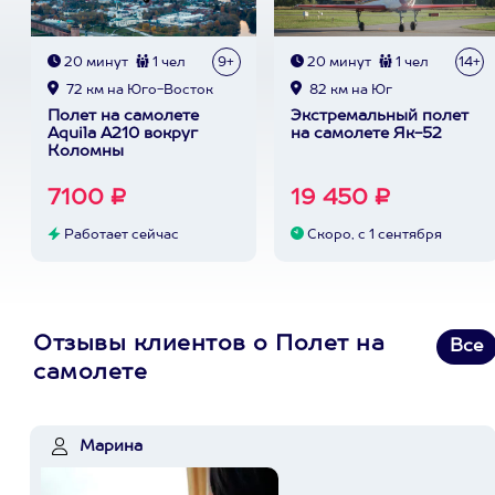
20 минут
1 чел
9+
20 минут
1 чел
14+
72 км на Юго-Восток
82 км на Юг
Полет на самолете
Экстремальный полет
Aquila A210 вокруг
на самолете Як-52
Коломны
7100 ₽
19 450 ₽
Работает сейчас
Скоро, с 1 сентября
Отзывы клиентов о Полет на
Все
самолете
Марина