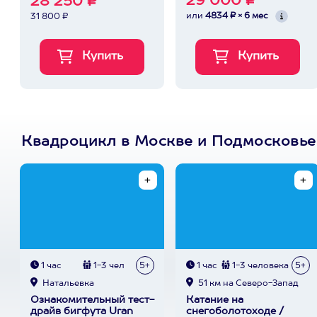
29 000 ₽
28 250 ₽
или
4834 ₽ × 6 мес
31 800 ₽
Квадроцикл в Москве и Подмосковье
1 час
1-3 чел
5+
1 час
1-3 человека
5+
Натальевка
51 км на Северо-Запад
Ознакомительный тест-
Катание на
драйв бигфута Uran
снегоболотоходе /