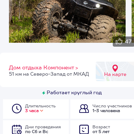
47
Дом отдыха Компонент
>
51 км на Северо-Запад от МКАД
На карте
Работает круглый год
Длительность
Число участников
3 часа
1-3 человека
Дни проведения
Возраст
по Сб и Вс
от 5 лет