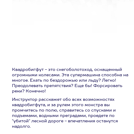
Квадробигфут - это снегоболотоход, оснащенный
огромными колесами. Эта супермашина способна на
многое. Ехать по бездорожью или льду? Легко!
Преодолевать препятствия? Еще бы! Форсировать
реки? Конечно!
Инструктор расскажет обо всех возможностях
квадробигфута, и за рулем этого монстра вы
промчитесь по полю, справитесь со спусками и
подъемами, водными преградами, проедете по
"убитой" лесной дороге - впечатления останутся
надолго.