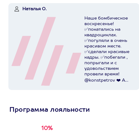
Наталья О.
Наше бомбическое
воскресенье!
✅покатались на
квадроциклах.
✅погуляли в очень
красивом месте.
✅сделали красивые
кадры. ✅побегали ,
попрыгали и с
удовольствием
провели время!
@konstpetrov ❤️ А
катались мы от
@axaa.ru
Пост в
instagram.com
Программа лояльности
10%
Получи
кэшбэк за
первую покупку в