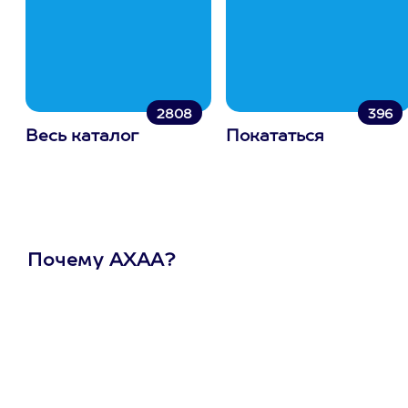
2808
396
Весь каталог
Покататься
Почему АХАА?
Один
сертификат
на любое