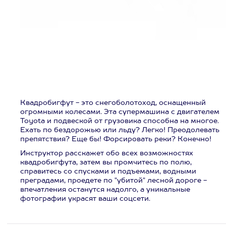
Квадробигфут - это снегоболотоход, оснащенный
огромными колесами. Эта супермашина с двигателем
Toyota и подвеской от грузовика способна на многое.
Ехать по бездорожью или льду? Легко! Преодолевать
препятствия? Еще бы! Форсировать реки? Конечно!
Инструктор расскажет обо всех возможностях
квадробигфута, затем вы промчитесь по полю,
справитесь со спусками и подъемами, водными
преградами, проедете по "убитой" лесной дороге -
впечатления останутся надолго, а уникальные
фотографии украсят ваши соцсети.