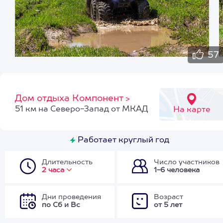
57
Дом отдыха Компонент
>
51 км на Северо-Запад от МКАД
На карте
Работает круглый год
Длительность
Число участников
2 часа
1-6 человека
Дни проведения
Возраст
по Сб и Вс
от 5 лет