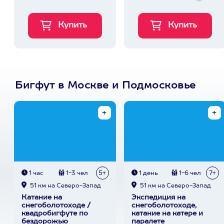
Бигфут в Москве и Подмосковье
1 час
1-3 чел
5+
1 день
1-6 чел
7+
51 км на Северо-Запад
51 км на Северо-Запад
Катание на
Экспедиция на
снегоболотоходе /
снегоболотоходе,
квадробигфуте по
катание на катере и
бездорожью
паралете