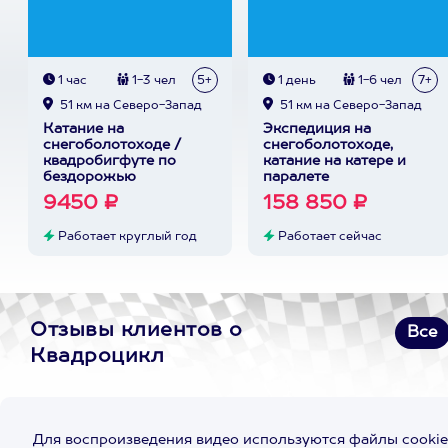
1 час
1-3 чел
5+
1 день
1-6 чел
7+
51 км на Северо-Запад
51 км на Северо-Запад
Катание на
Экспедиция на
снегоболотоходе /
снегоболотоходе,
квадробигфуте по
катание на катере и
бездорожью
паралете
9450 ₽
158 850 ₽
Работает круглый год
Работает сейчас
Отзывы клиентов о
Все
Квадроцикл
Для воспроизведения видео используются файлы cookie