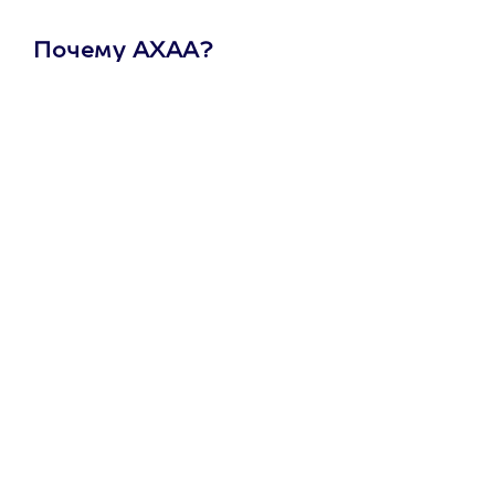
Почему АХАА?
Один
сертификат
на любое
развлечение