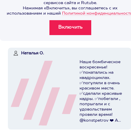
сервисов сайта и Rutube.
Нажимая «Включить», вы соглашаетесь с их
использованием и нашей
Политикой конфиденциальност
Наталья О.
Наше бомбическое
воскресенье!
✅покатались на
квадроциклах.
✅погуляли в очень
красивом месте.
✅сделали красивые
кадры. ✅побегали ,
попрыгали и с
удовольствием
провели время!
@konstpetrov ❤️ А
катались мы от