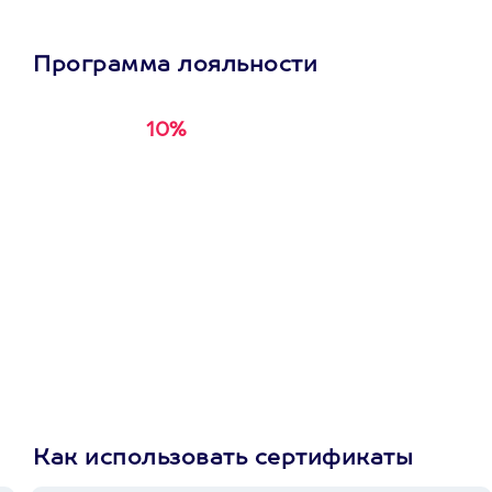
@axaa.ru
Пост в
instagram.com
Программа лояльности
10%
Получи
кэшбэк за
первую покупку в
приложении
Как использовать сертификаты