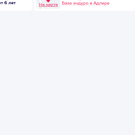
от 6 лет
База эндуро в Адлере
На карте