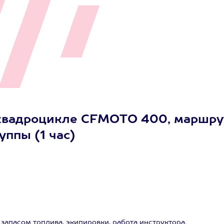
 квадроцикле CFMOTO 400, маршру
руппы (1 час)
апасом топлива, экипировки, работа инструктора.