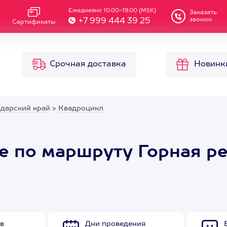
Ежедневно 10.00-19.00 (MSK)
Заказать
звонок
+7 999 444 39 25
Сертификаты
Срочная доставка
Новинк
одарский край
>
Квадроцикл
е по маршруту Горная р
в
Дни проведения