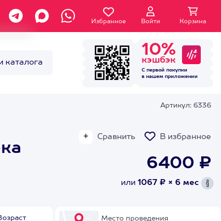
Избранное
Войти
Корзина
10%
кэшбэк
и каталога
С первой покупки
в нашем
приложении
Артикул: 6336
Сравнить
В избранное
ека
6400 ₽
или
1067 ₽ × 6 мес
Возраст
Место проведения