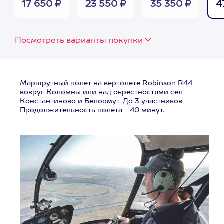
17 650 ₽
23 550 ₽
35 350 ₽
4
Посмотреть варианты покупки
Маршрутный полет на вертолете Robinson R44
вокруг Коломны или над окрестностями сел
Константиново и Белоомут. До 3 участников.
Продолжительность полета - 40 минут.