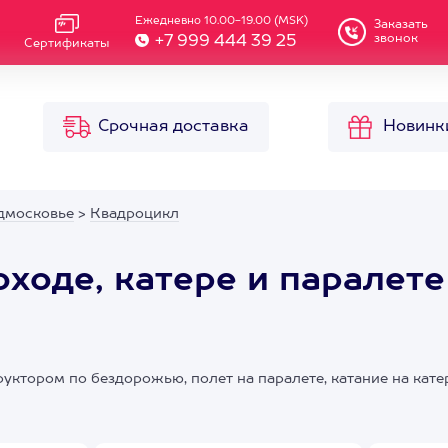
Ежедневно 10.00-19.00 (MSK)
Заказать
звонок
+7 999 444 39 25
Сертификаты
Срочная доставка
Новинк
дмосковье
>
Квадроцикл
ходе, катере и паралете
уктором по бездорожью, полет на паралете, катание на кате