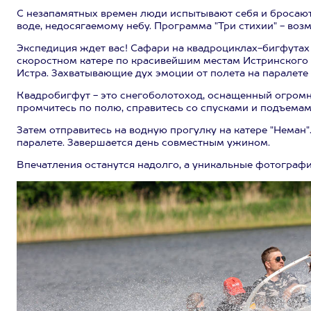
С незапамятных времен люди испытывают себя и бросают
воде, недосягаемому небу. Программа "Три стихии" - возм
Экспедиция ждет вас! Сафари на квадроциклах-бигфутах с
скоростном катере по красивейшим местам Истринского 
Истра. Захватывающие дух эмоции от полета на паралете 
Квадробигфут - это снегоболотоход, оснащенный огромн
промчитесь по полю, справитесь со спусками и подъемам
Затем отправитесь на водную прогулку на катере "Неман
паралете. Завершается день совместным ужином.
Впечатления останутся надолго, а уникальные фотографи