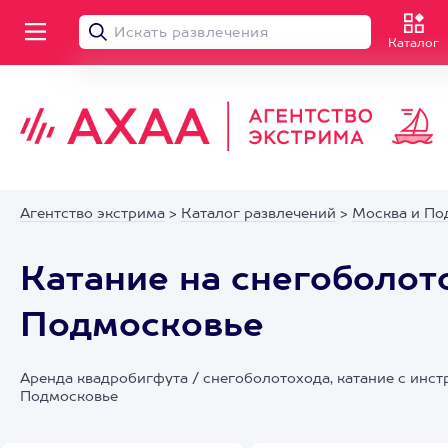
Каталог
Агентство экстрима
>
Каталог развлечений
>
Москва и По
Катание на снегоболото
Подмосковье
Аренда квадробигфута / снегоболотохода, катание с инстр
Подмосковье