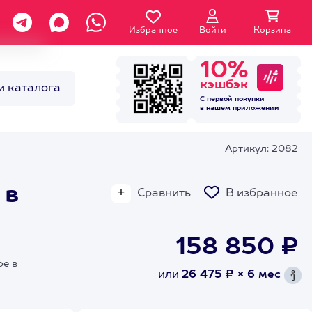
Избранное
Войти
Корзина
10%
кэшбэк
и каталога
С первой покупки
в нашем
приложении
Артикул: 2082
 в
Сравнить
В избранное
158 850 ₽
ре в
или
26 475 ₽ × 6 мес