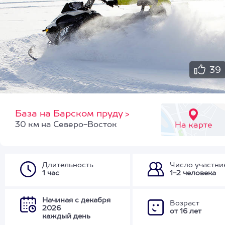
39
База на Барском пруду
>
30 км на Северо-Восток
На карте
Длительность
Число участни
1 час
1-2 человека
Начиная с декабря
Возраст
2026
от 16 лет
каждый день