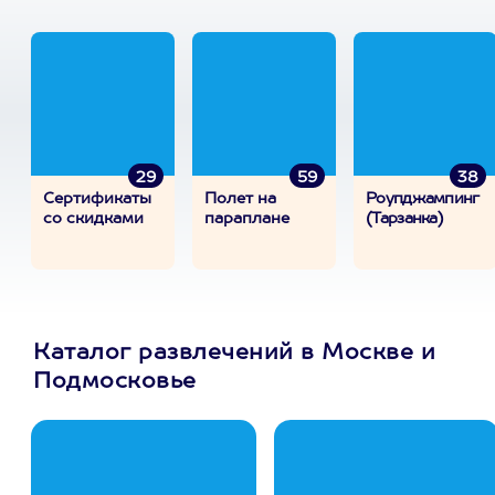
29
59
38
Сертификаты
Полет на
Роупджампинг
со скидками
параплане
(Тарзанка)
Каталог развлечений в Москве и
Подмосковье