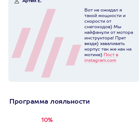
Артем Е.
Вот не ожидал я
такой мощности и
скорости от
снегоходов) Мы
кайфанули от мотора
инструктора! Прет
везде) заваливать
корпус так же как на
мотике)
Пост в
instagram.com
Программа лояльности
10%
Получи
кэшбэк за
первую покупку в
приложении