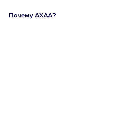
Почему АХАА?
Один
сертификат
на любое
развлечение