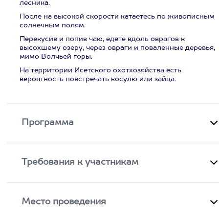
лесника.
После на высокой скорости катаетесь по живописным
солнечным полям.
Перекусив и попив чаю, едете вдоль оврагов к
высохшему озеру, через овраги и поваленные деревья,
мимо Волчьей горы.
На территории Исетского охотхозяйства есть
вероятность повстречать косулю или зайца.
Программа
Требования к участникам
Место проведения