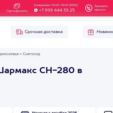
Ежедневно 10.00-19.00 (MSK)
Заказать
звонок
+7 999 444 39 25
Сертификаты
Срочная доставка
Новинк
дмосковье
>
Снегоход
Шармакс СН-280 в