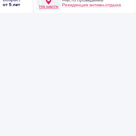
Возраст
Место проведения
от 5 лет
Резиденция активн.отдыха
На карте