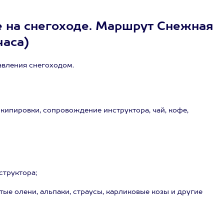
е на снегоходе. Маршрут Снежная
часа)
авления снегоходом.
экипировки, сопровождение инструктора, чай, кофе,
структора;
тые олени, альпаки, страусы, карликовые козы и другие