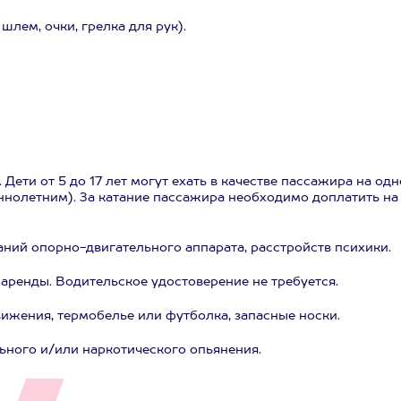
лем, очки, грелка для рук).
 Дети от 5 до 17 лет могут ехать в качестве пассажира на од
олетним). За катание пассажира необходимо доплатить на
аний опорно-двигательного аппарата, расстройств психики.
аренды. Водительское удостоверение не требуется.
ижения, термобелье или футболка, запасные носки.
ьного и/или наркотического опьянения.