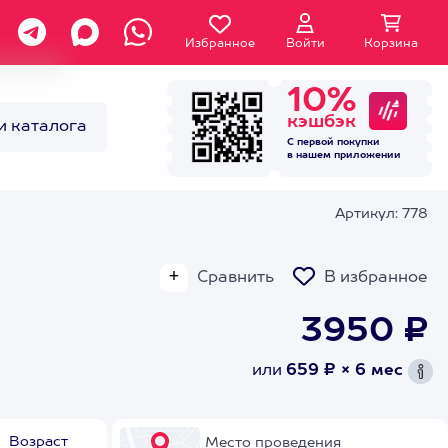
Избранное
Войти
Корзина
10%
кэшбэк
и каталога
С первой покупки
в нашем
приложении
Артикул: 778
Сравнить
В избранное
3950 ₽
или
659 ₽ × 6 мес
Возраст
Место проведения