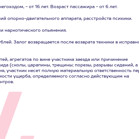
оходом, - от 16 лет. Возраст пассажира - от 6 лет.
ий опорно-двигательного аппарата, расстройств психики.
ли наркотического опьянения.
ублей. Залог возвращается после возврата техники в исправ
ей, агрегатов по вине участника заезда или причинение
ида (сколы, царапины, трещины; порезы, разрывы сидений, а
ия, участник несет полную материальную ответственность пе
имости ущерба, определяемого согласно действующим на
нтров.