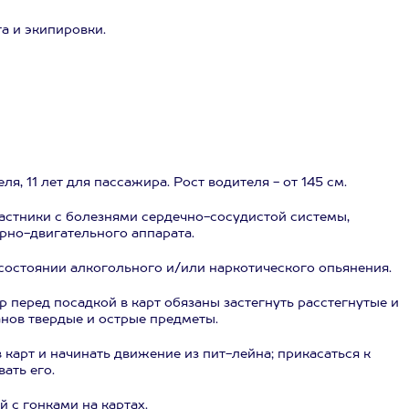
а и экипировки.
я, 11 лет для пассажира. Рост водителя - от 145 см.
астники с болезнями сердечно-сосудистой системы,
но-двигательного аппарата.
состоянии алкогольного и/или наркотического опьянения.
 перед посадкой в карт обязаны застегнуть расстегнутые и
анов твердые и острые предметы.
 карт и начинать движение из пит-лейна; прикасаться к
ать его.
 с гонками на картах.