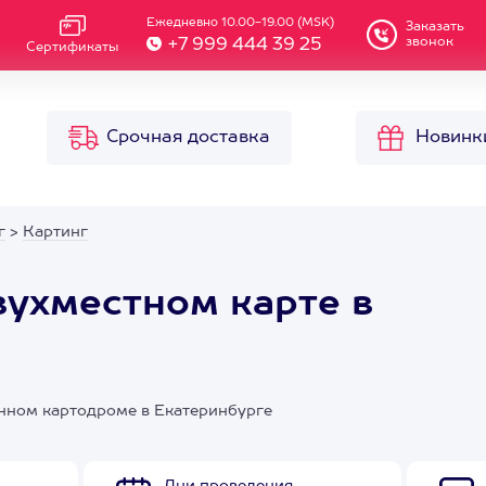
Ежедневно 10.00-19.00 (MSK)
Заказать
звонок
+7 999 444 39 25
Сертификаты
Срочная доставка
Новинк
г
>
Картинг
вухместном карте в
онном картодроме в Екатеринбурге