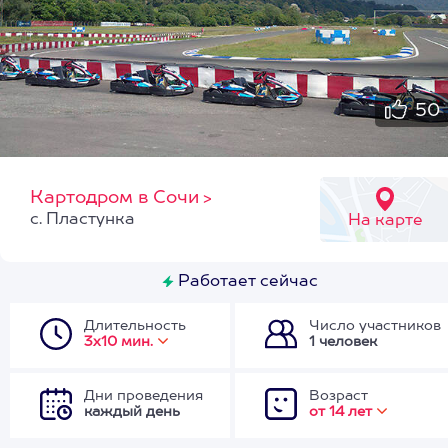
50
Картодром в Сочи
>
с. Пластунка
На карте
Работает сейчас
Длительность
Число участников
3х10 мин.
1 человек
Дни проведения
Возраст
каждый день
от 14 лет