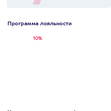
Программа лояльности
10%
Получи
кэшбэк за
первую покупку в
приложении