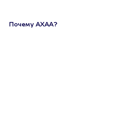
Почему АХАА?
Один
сертификат
на любое
развлечение