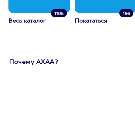
1105
166
Весь каталог
Покататься
Почему АХАА?
Один
сертификат
на любое
развлечение