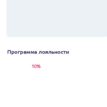
Программа лояльности
10%
Получи
кэшбэк за
первую покупку в
приложении