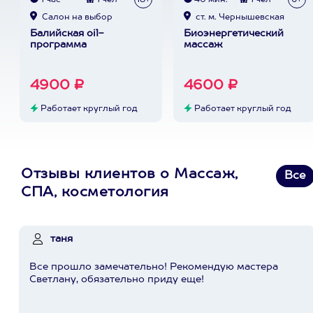
1 час
1 чел
18+
40 мин.
1 чел
6+
Cалон на выбор
ст. м. Чернышевская
Балийская oil-
Биоэнергетический
программа
массаж
4900 ₽
4600 ₽
Работает круглый год
Работает круглый год
Отзывы клиентов о Массаж,
Все
СПА, косметология
таня
Все прошло замечательно! Рекомендую мастера
Светлану, обязательно приду еще!