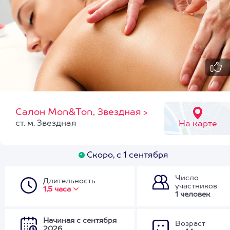
Салон Mon&Ton, Звездная
>
ст. м. Звездная
На карте
Скоро, с 1 сентября
Число
Длительность
участников
1,5 часа
1 человек
Начиная с сентября
Возраст
2026