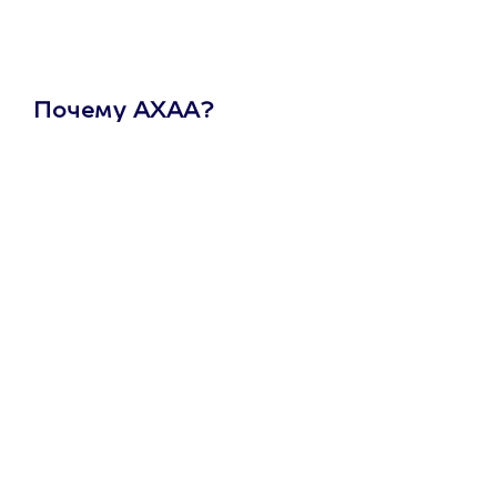
Почему АХАА?
Один
сертификат
на любое
развлечение