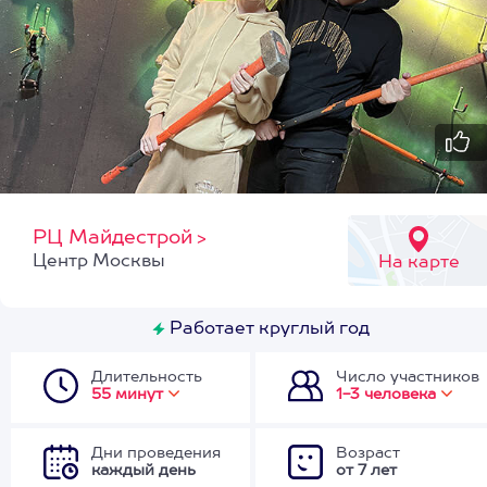
РЦ Майдестрой
>
Центр Москвы
На карте
Работает круглый год
Длительность
Число участников
55 минут
1-3 человека
Дни проведения
Возраст
каждый день
от 7 лет