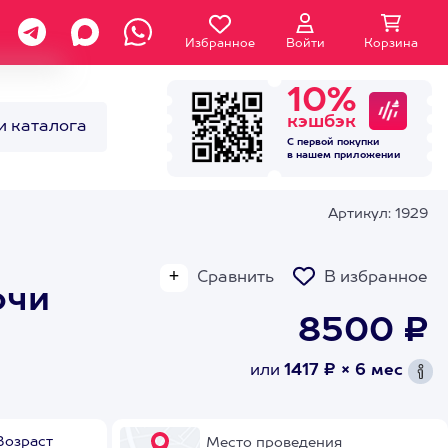
Избранное
Войти
Корзина
10%
кэшбэк
и каталога
С первой покупки
в нашем
приложении
Артикул: 1929
Сравнить
В избранное
очи
8500 ₽
или
1417 ₽ × 6 мес
Возраст
Место проведения