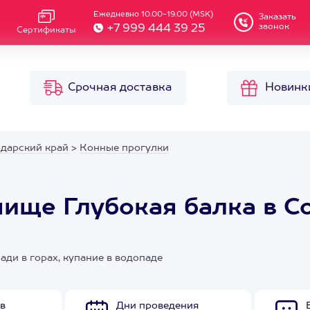
Ежедневно 10.00-19.00 (MSK)
Заказать
звонок
+7 999 444 39 25
Сертификаты
Срочная доставка
Новинк
одарский край
>
Конные прогулки
чище Глубокая балка в С
ади в горах, купание в водопаде
в
Дни проведения