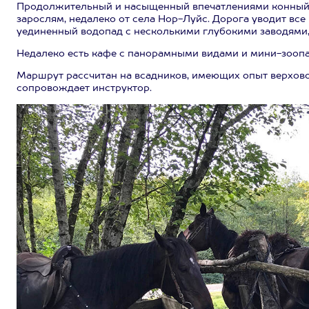
Продолжительный и насыщенный впечатлениями конный 
зарослям, недалеко от села Нор-Луйс. Дорога уводит все
уединенный водопад с несколькими глубокими заводями, 
Недалеко есть кафе с панорамными видами и мини-зоопар
Маршрут рассчитан на всадников, имеющих опыт верхово
сопровождает инструктор.