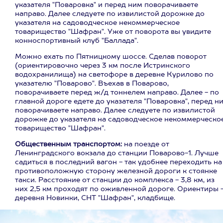
указателя "Поваровка" и перед ним поворачиваете
направо. Далее следуете по извилистой дорожке до
указателя на садоводческое некоммерческое
товарищество "Шафран". Уже от поворота вы увидите
конноспортивный клуб "Баллада".
Можно ехать по Пятницкому шоссе. Сделав поворот
(ориентировочно через 3 км после Истринского
водохранилища) на светофоре в деревне Курилово по
указателю "Поварово". Въехав в Поварово,
поворачиваете перед ж/д тоннелем направо. Далее - по
главной дороге едете до указателя "Поваровка", перед н
поворачиваете направо. Далее следуете по извилистой
дорожке до указателя на садоводческое некоммерческо
товарищество "Шафран".
Общественным транспортом:
на поезде от
Ленинградского вокзала до станции Поварово-1. Лучше
садиться в последний вагон - так удобнее переходить на
противоположную сторону железной дороги к стоянке
такси. Расстояние от станции до комплекса - 3,8 км, из
них 2,5 км проходят по оживленной дороге. Ориентиры 
деревня Новинки, СНТ "Шафран", кладбище.