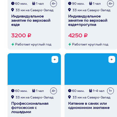
60 мин.
1 чел
4+
90 мин.
1 чел
4+
33 км на Северо-Запад
33 км на Северо-Запад
Индивидуальное
Индивидуальное
занятие по верховой
занятие по верховой
езде
езде+прогулка
3200 ₽
4250 ₽
Работает круглый год
Работает круглый год
60 мин.
1 чел
4+
60 мин.
1-4 чел
1+
33 км на Северо-Запад
33 км на Северо-Запад
Профессиональная
Катание в санях или
фотосессия с
одноконном экипаже
лошадьми