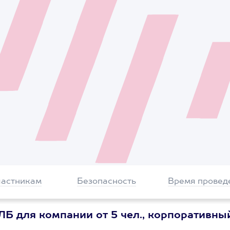
частникам
Безопасность
Время провед
Б для компании от 5 чел., корпоративны