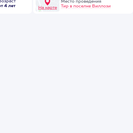
Возраст
Место проведения
от 4 лет
Тир в поселке Виллози
На карте