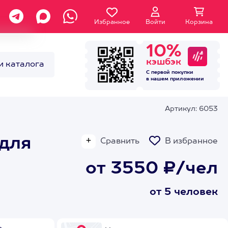
Избранное
Войти
Корзина
10%
кэшбэк
и каталога
С первой покупки
в нашем
приложении
Артикул: 6053
 для
Сравнить
В избранное
от 3550 ₽/чел
от 5 человек