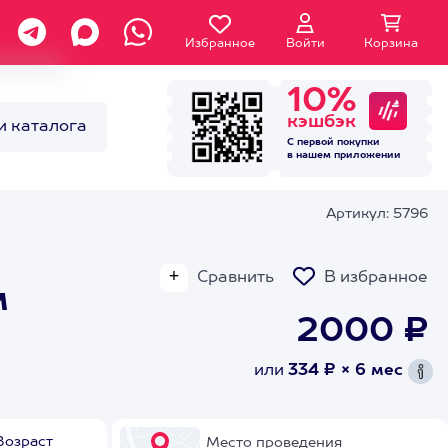
Избранное
Войти
Корзина
10%
кэшбэк
и каталога
С первой покупки
в нашем
приложении
Артикул: 5796
Сравнить
В избранное
м
2000 ₽
или
334 ₽ × 6 мес
Возраст
Место проведения