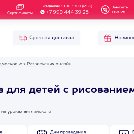
Ежедневно 10.00-19.00 (MSK)
Заказать
звонок
+7 999 444 39 25
Сертификаты
Срочная доставка
Новинк
дмосковье
>
Развлечения онлайн
а для детей с рисование
 на уроках английского
в
Дни проведения