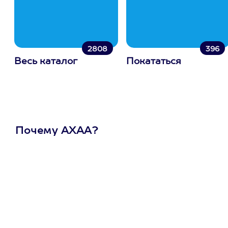
2808
396
Весь каталог
Покататься
Почему АХАА?
Один
сертификат
на любое
развлечение