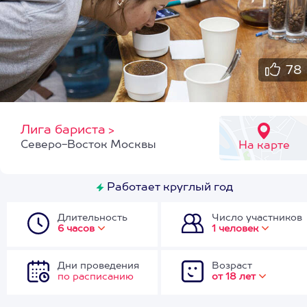
78
Лига бариста
>
Северо-Восток Москвы
На карте
Работает круглый год
Длительность
Число участников
6 часов
1 человек
Дни проведения
Возраст
по расписанию
от 18 лет