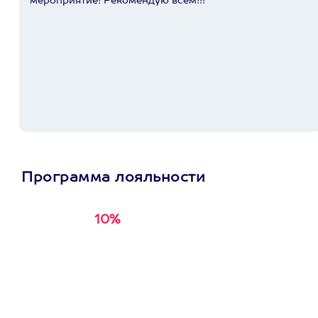
мероприятие! Рекомендую всем!!!
Программа лояльности
10%
Получи
кэшбэк за
первую покупку в
приложении