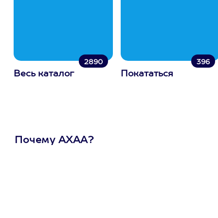
2890
396
Весь каталог
Покататься
Почему АХАА?
Один
сертификат
на любое