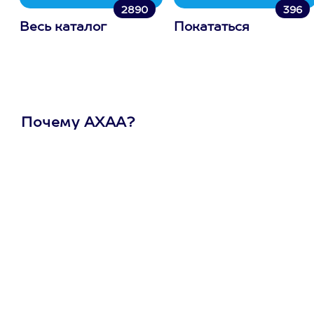
2890
396
Весь каталог
Покататься
Почему АХАА?
Один
сертификат
на любое
развлечение