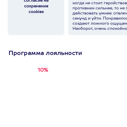
согласие на
когда не стоит геройствов
сохранение
противник сильнее, то не 
cookies
действовать умнее: отвле
секунд и уйти. Понравилос
создают ложного ощущен
Наоборот, очень спокойно
действительно работают, 
вступать в бой. Спасибо 
профессиональное и очень
прекрасный внимательный
Программа лояльности
располагающий к себе че
чувствуешь себя не «супе
который лучше понимает, 
ситуации. И, кажется, это
10%
Получи
кэшбэк за
первую покупку в
приложении