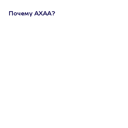
Почему АХАА?
Один
сертификат
на любое
развлечение