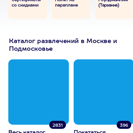
Сертификаты
Полет на
Роупджампинг
со скидками
параплане
(Тарзанка)
Каталог развлечений в Москве и
Подмосковье
2831
396
Весь каталог
Покататься