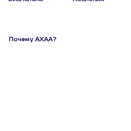
Почему АХАА?
Один
сертификат
на любое
развлечение