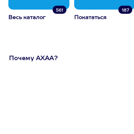
561
187
Весь каталог
Покататься
Почему АХАА?
Один
сертификат
на любое
развлечение