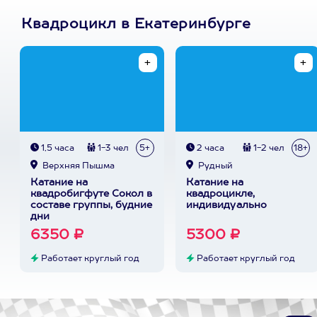
Квадроцикл в Екатеринбурге
1,5 часа
1-3 чел
5+
2 часа
1-2 чел
18+
Верхняя Пышма
Рудный
Катание на
Катание на
квадробигфуте Сокол в
квадроцикле,
составе группы, будние
индивидуально
дни
6350 ₽
5300 ₽
Работает круглый год
Работает круглый год