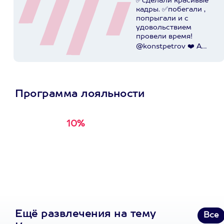
✅сделали красивые
кадры. ✅побегали ,
попрыгали и с
удовольствием
провели время!
@konstpetrov ❤️ А
катались мы от
@axaa.ru
Пост в
instagram.com
Программа лояльности
10%
Получи
кэшбэк за
первую покупку в
приложении
Ещё развлечения на тему
Все