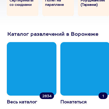
Сертификаты
Полет на
Роупджампинг
со скидками
параплане
(Тарзанка)
Каталог развлечений в Воронеже
2834
1
Весь каталог
Покататься