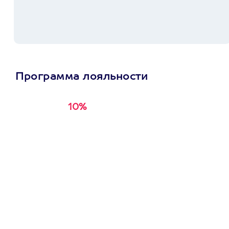
Программа лояльности
10%
Получи
кэшбэк за
первую покупку в
приложении