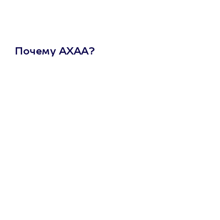
Почему АХАА?
Один
сертификат
на любое
развлечение