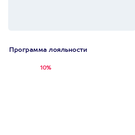
Программа лояльности
10%
Получи
кэшбэк за
первую покупку в
приложении