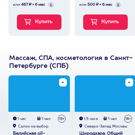
или
467 ₽ × 6 мес
или
500 ₽ × 6 мес
Массаж, СПА, косметология в Санкт-
Петербурге (СПБ)
1 час
1 чел
18+
1,5 часа
1 чел
18+
Cалон на выбор
Северо-Запад Москвы
Балийская oil-
Широдхара. Общий