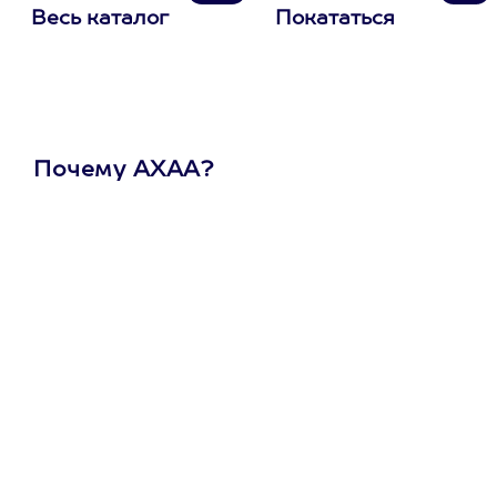
Весь каталог
Покататься
Почему АХАА?
Один
сертификат
на любое
развлечение