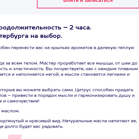
родолжительность – 2 часа.
тербурга на выбор.
собен перенести вас на крыльях ароматов в далекую теплую
а за всем телом. Мастер проработает все мышцы, от шеи до
сть и эластичность. Вы почувствуете, как с каждым плавным
ся и наполняется негой, а мысли становятся легкими и
которые вы можете выбрать сами. Цитрус способен придать
етов – привести в порядок мысли и гармонизировать душу и
е и самочувствие!
 маслом.
одтянутый и красивый вид. Натуральные масла напитают ее,
 долго будет вас радовать.