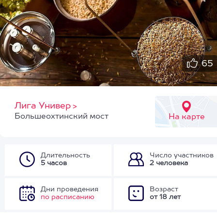
65
Лига Универ
>
Большеохтинский мост
На карте
Длительность
Число участников
5 часов
2 человека
Дни проведения
Возраст
по расписанию
от 18 лет