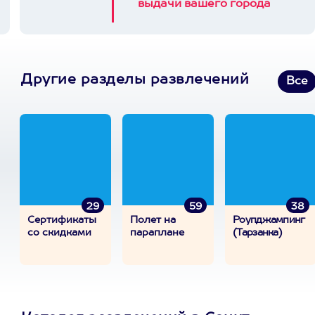
выдачи вашего города
Другие разделы развлечений
Все
29
59
38
Сертификаты
Полет на
Роупджампинг
со скидками
параплане
(Тарзанка)