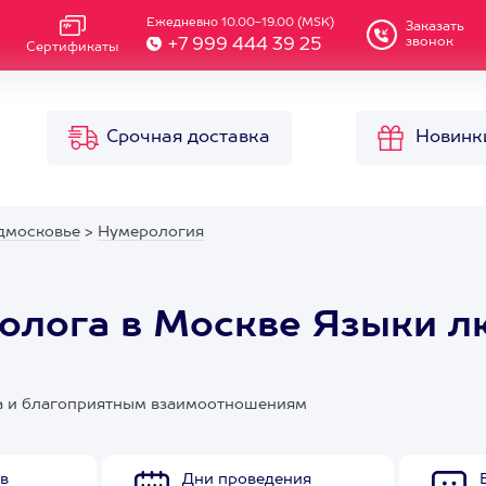
Ежедневно 10.00-19.00 (MSK)
Заказать
звонок
+7 999 444 39 25
Сертификаты
Срочная доставка
Новинк
дмосковье
>
Нумерология
олога в Москве Языки л
ра и благоприятным взаимоотношениям
в
Дни проведения