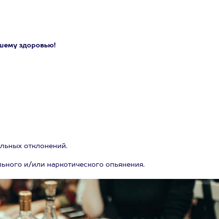
шему здоровью!
альных отклонений.
льного и/или наркотического опьянения.