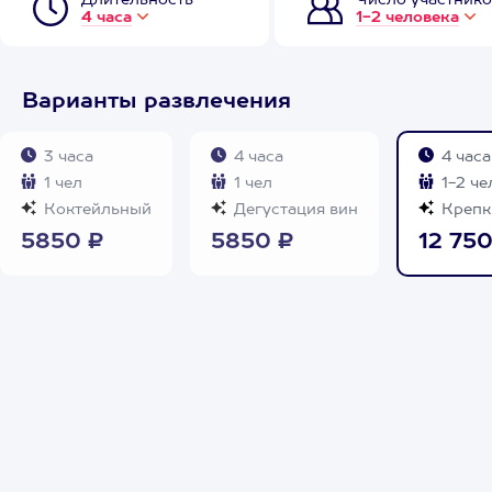
Длительность
Число участнико
4 часа
1-2 человека
Варианты развлечения
3 часа
4 часа
4 часа
1 чел
1 чел
1-2 че
Коктейльный
Дегустация вин
Крепк
5850 ₽
5850 ₽
12 750