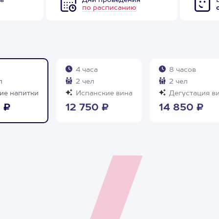
в
Дни проведения
по расписанию
4 часа
8 часов
л
2 чел
2 чел
ие напитки
Испанские вина
Дегустация в
 ₽
12 750 ₽
14 850 ₽