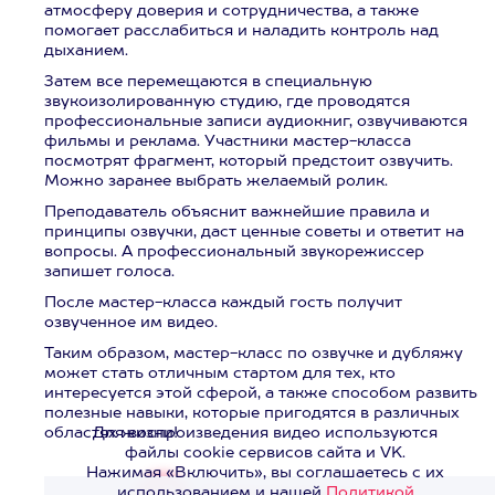
атмосферу доверия и сотрудничества, а также
помогает расслабиться и наладить контроль над
дыханием.
Затем все перемещаются в специальную
звукоизолированную студию, где проводятся
профессиональные записи аудиокниг, озвучиваются
фильмы и реклама. Участники мастер-класса
посмотрят фрагмент, который предстоит озвучить.
Можно заранее выбрать желаемый ролик.
Преподаватель объяснит важнейшие правила и
принципы озвучки, даст ценные советы и ответит на
вопросы. А профессиональный звукорежиссер
запишет голоса.
После мастер-класса каждый гость получит
озвученное им видео.
Таким образом, мастер-класс по озвучке и дубляжу
может стать отличным стартом для тех, кто
интересуется этой сферой, а также способом развить
полезные навыки, которые пригодятся в различных
областях жизни!
Для воспроизведения видео используются
файлы cookie сервисов сайта и VK.
Нажимая «Включить», вы соглашаетесь с их
использованием и нашей
Политикой