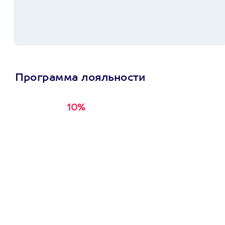
Программа лояльности
10%
Получи
кэшбэк за
первую покупку в
приложении