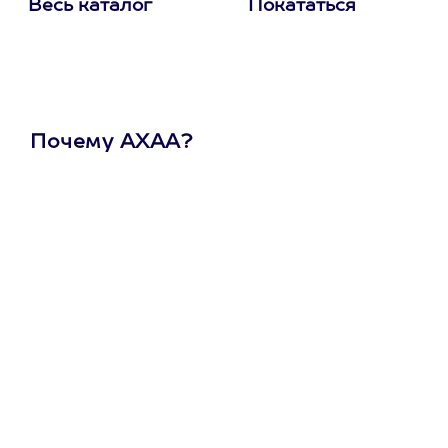
Весь каталог
Покататься
Почему АХАА?
Один
сертификат
на любое
развлечение