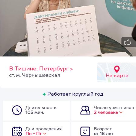
В Тишине, Петербург
>
ст. м. Чернышевская
На карте
Работает круглый год
Длительность
Число участников
105 мин.
2 человека
Дни проведения
Возраст
Пн - Пт
от 18 лет