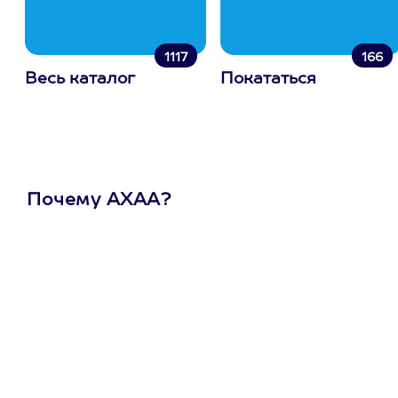
1117
166
Весь каталог
Покататься
Почему АХАА?
Один
сертификат
на любое
развлечение