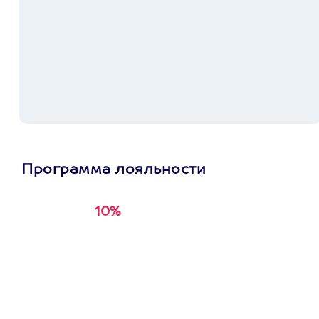
Программа лояльности
10%
Получи
кэшбэк за
первую покупку в
приложении