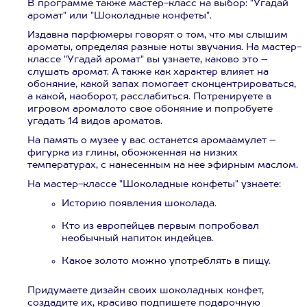
В программе также мастер-класс на выбор: "Угадай
аромат" или "Шоколадные конфеты".
Издавна парфюмеры говорят о том, что мы слышим
ароматы, определяя разные ноты звучания. На мастер-
классе "Угадай аромат" вы узнаете, каково это –
слушать аромат. А также как характер влияет на
обоняние, какой запах помогает сконцентрироваться,
а какой, наоборот, расслабиться. Потренируете в
игровом аромалото свое обоняние и попробуете
угадать 14 видов ароматов.
На память о музее у вас останется аромаамулет –
фигурка из глины, обожженная на низких
температурах, с нанесенным на нее эфирным маслом.
На мастер-классе "Шоколадные конфеты" узнаете:
Историю появления шоколада.
Кто из европейцев первым попробовал
необычный напиток индейцев.
Какое золото можно употреблять в пищу.
Придумаете дизайн своих шоколадных конфет,
создадите их, красиво подпишете подарочную