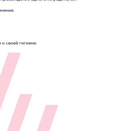
янения.
о своей гигиене.