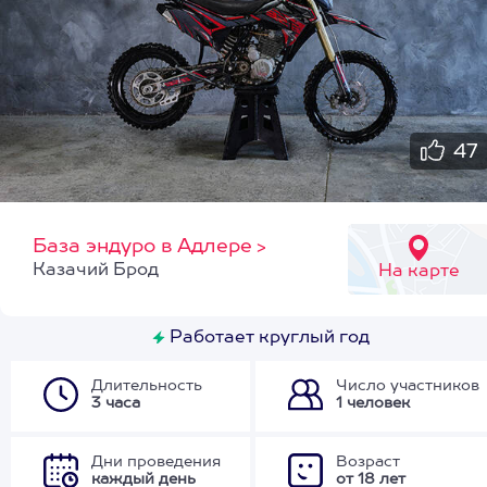
47
База эндуро в Адлере
>
Казачий Брод
На карте
Работает круглый год
Длительность
Число участников
3 часа
1 человек
Дни проведения
Возраст
каждый день
от 18 лет