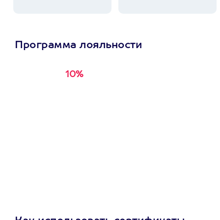
Программа лояльности
10%
Получи
кэшбэк за
первую покупку в
приложении