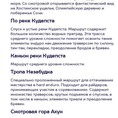
моря. Со смотровой открывается фантастический вид
на Хостинское ущелье, Олимпийскую деревню и
побережье Сочи.
По реке Кудепста
Спуск к устью реки Кудепста. Маршрут содержит
большое количество водных преград. Эта трасса
среднего уровня сложности помогает освоить такие
элементы эндуро как движение траверсом по склону,
тик-так, перекладки, преодоление бродов и бревен.
Каньон реки Кудепста
Маршрут среднего уровня сложности.
Тропа Незабудка
Специально проложенный маршрут для оттачивания
мастерства в hard enduro. Подходит для райдеров,
принимающих участие в соревнованиях. Содержит
множество траверсов, крутых подъемов и спусков, в
том числе в каньон, элементы триала и преодоление
бревен.
Смотровая гора Ахун