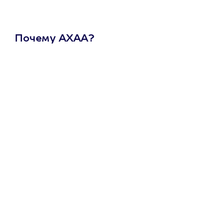
Почему АХАА?
Один
сертификат
на любое
развлечение