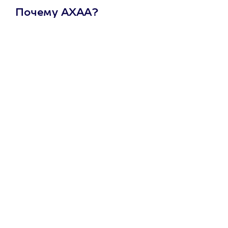
Почему АХАА?
Один
сертификат
на любое
развлечение