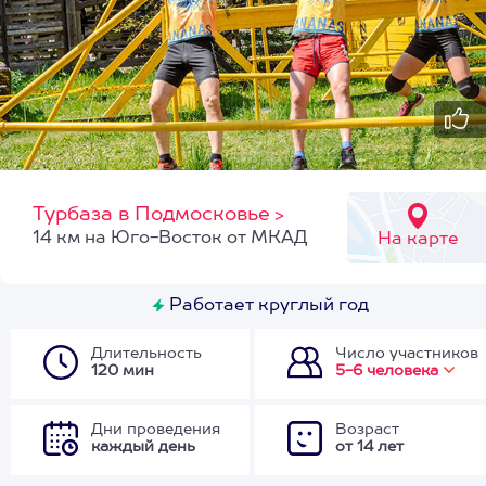
Турбаза в Подмосковье
>
14 км на Юго-Восток от МКАД
На карте
Работает круглый год
Длительность
Число участников
120 мин
5-6 человека
Дни проведения
Возраст
каждый день
от 14 лет