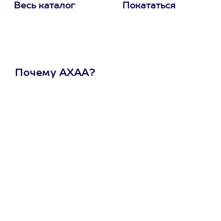
Весь каталог
Покататься
Почему АХАА?
Один
сертификат
на любое
развлечение