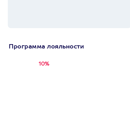
Программа лояльности
10%
Получи
кэшбэк за
первую покупку в
приложении