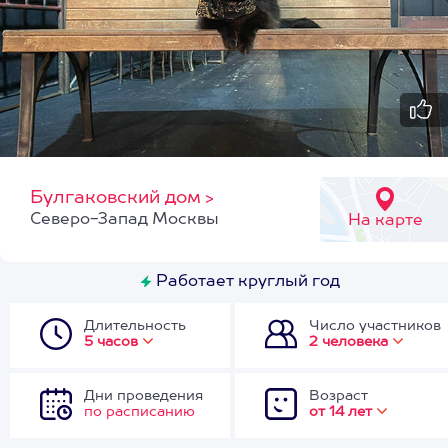
Булгаковский дом
>
Северо-Запад Москвы
На карте
Работает круглый год
Длительность
Число участников
5 часов
2 человека
Дни проведения
Возраст
по расписанию
от 14 лет