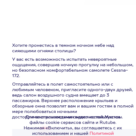
Хотите пронестись в темном ночном небе над
сияющими огнями столицы?
У вас есть возможность испытать невероятные
ощущения, совершив ночную прогулку на небольшом,
но безопасном комфортабельном самолете Cessna-
172.
Отправляйтесь в полет самостоятельно или с
любимым человеком, пригласите одного-двух друзей,
ведь салон воздушного судна вмещает до 3
пассажиров. Верхнее расположение крыльев и
обзорные окна позволят вам и вашим гостям в полной
мере полюбоваться ночными
достопримечательностями окрестностей Москвы.
Для воспроизведения видео используются
файлы cookie сервисов сайта и Rutube.
Нажимая «Включить», вы соглашаетесь с их
использованием и нашей
Политикой
Смотреть видео
>