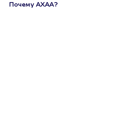
Почему АХАА?
Один
сертификат
на любое
развлечение