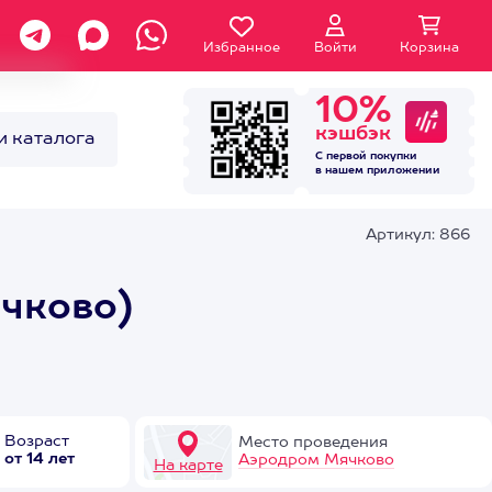
Избранное
Войти
Корзина
10%
кэшбэк
и каталога
С первой покупки
в нашем
приложении
Артикул: 866
ячково)
Возраст
Место проведения
от 14 лет
Аэродром Мячково
На карте