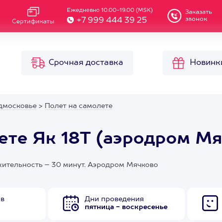
Ежедневно 10.00-19.00 (MSK)
Заказать
звонок
+7 999 444 39 25
Сертификаты
Срочная доставка
Новинк
дмосковье
>
Полет на самолете
ете Як 18Т (аэродром М
жительность – 30 минут. Аэродром Мячково
ов
Дни проведения
пятница - воскресенье