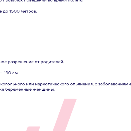
 правилах поведения во время полета.
 до 1500 метров.
нное разрешение от родителей.
– 190 см.
лкогольного или наркотического опьянения, с заболеваниями
кже беременные женщины.