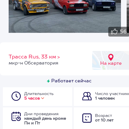
56
Трасса Rus, 33 км
>
мкр-н Обсерватория
На карте
Работает сейчас
Длительность
Число участник
5 часов
1 человек
Дни проведения
Возраст
каждый день кроме
от 10 лет
Пн и Пт