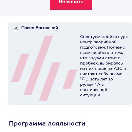
Павел Боговский
Советуем пройти курс
контр аварийной
подготовки. Полезно
всем, особенно тем,
кто годами стоит в
пробках, выбираясь
из них лишь на АЗС и
считают себя асами;
"Я ....цать лет за
рулём!" А в
критической
ситуации
представляют
реальную опасность
для себя, своих
родных и
окружающих. У ребят
Программа лояльности
в Extrim Drive