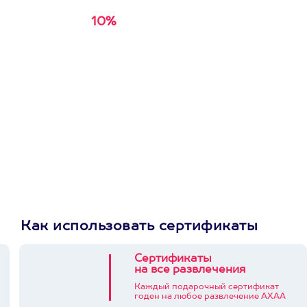
огромный опыт,
индивидуальный
10%
Получи
кэшбэк за
подход, хорошая база
первую покупку в
и инструкторы -
суперпрофессионалы...
приложении
Пост в facebook.com
Как использовать сертификаты
Сертификаты
на все развлечения
Каждый подарочный сертификат
годен на любое развлечение АХАА