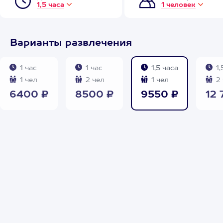
1,5 часа
1 человек
Варианты развлечения
1 час
1 час
1,5 часа
1,
1 чел
2 чел
1 чел
2 
6400 ₽
8500 ₽
9550 ₽
12 