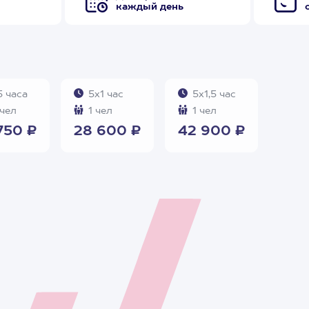
каждый день
5 часа
5х1 час
5х1,5 час
чел
1 чел
1 чел
750 ₽
28 600 ₽
42 900 ₽