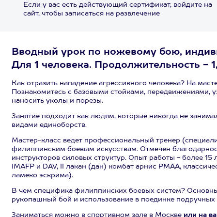
Если у вас есть действующий сертификат, войдите на
сайт, чтобы записаться на развлечение
Вводный урок по ножевому бою, индив
Для 1 человека. Продолжительность - 1,
Как отразить нападение агрессивного человека? На масте
Познакомитесь с базовыми стойками, передвижениями, уз
наносить уколы и порезы.
Занятие подходит как людям, которые никогда не занима
видами единоборств.
Мастер-класс ведет профессиональный тренер (специали
филиппинским боевым искусствам. Отмечен благодарнос
инструкторов силовых структур. Опыт работы - более 15 л
IMAFP и DAV, II лакан (дан) комбат арнис PMAA, классичес
ламеко эскрима).
В чем специфика филиппинских боевых систем? Основным
рукопашный бой и использование в поединке подручных 
Заниматься можно в спортивном зале в Москве
или на в