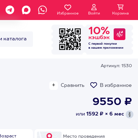
Избранное
Войти
Корзина
10%
кэшбэк
и каталога
С первой покупки
в нашем
приложении
Артикул: 1530
Сравнить
В избранное
9550 ₽
или
1592 ₽ × 6 мес
Возраст
Место проведения