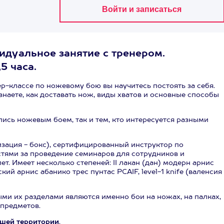
идуальное занятие с тренером.
5 часа.
р-классе по ножевому бою вы научитесь постоять за себя.
наете, как доставать нож, виды хватов и основные способы
лись ножевым боем, так и тем, кто интересуется разными
зация - бокс), сертифицированный инструктор по
тями за проведение семинаров для сотрудников и
ет. Имеет несколько степеней: II лакан (дан) модерн арнис
кий арнис абанико трес пунтас PCAIF, level-1 knife (валенсия
и их разделами являются именно бои на ножах, на палках,
предметов.
ашей территории
.